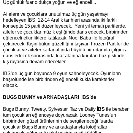
Üç günlük fuar oldukça yoğun ve eğlenceli...
Ailelere ve çocuklara unutulmaz üç gün yaşatmayı
hedefleyen İBS, 12-14 Aralık tarihleri arasında iki farklı
konseptte 15 parti düzenleyecek.
Yeni yıl temalı partilerde,
aileler ve çocuklar müzik eşliğinde dans edecek, birbirinden
eğlenceli etkinliklere katılacak, Noel Baba ile fotoğraf
çektirecek. Kışın bütün güzelliğini taşıyan Frozen Partiler’de
çocuklar ve aileler karlar altında büyülü bir ortamda çılgınca
dans edecek sonrasında fuar alanına kurulan buz pistinde
kış rüyasına devam edecekler.
İBS’de üç gün boyunca 9 oyun sahneleyecek. Oyunların
başrolünde ise birbirinden eğlenceli kukla karakterler
olacak.
BUGS BUNNY ve ARKADAŞLARI
IBS’de
Bugs Bunny, Tweety, Sylvester, Taz ve Daffy
İBS
ile beraber
tüm çocukları eğlenceye doyuracak. Looney Tunes’un
birbirinden güzel ürünlerinin de sergileneceği fuarda
çocuklar Bugs Bunny ve arkadaşlarıyla fotoğraflar
çektirecek, eğlenceli vakit geçirip çeşitli ödüller